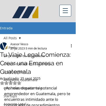
Entrada
All Posts
Asesor Vesco
All Posts
27 jul 2023
3 min de lectura
Tu Viaje Legal Comienza:
Emprender en Guatemala
Crear una Empresa en
Crear Sociedad en Guatemala
Guatemala
Crear negocio
Actualizado:
25 sept 2025
Abogados Guatemala
Obtuvo NaN de 5 estrellas.
¿Anhelas desatar tu potencial 
empresas en guatemala
emprendedor en Guatemala, pero te 
Startups
encuentras intimidado ante lo 
Asesoria Legal
complicado de procedimientos 