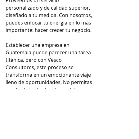
Proveemos un servicio 
personalizado y de calidad superior, 
diseñado a tu medida. Con nosotros, 
puedes enfocar tu energía en lo más 
importante: hacer crecer tu negocio.
Establecer una empresa en 
Guatemala puede parecer una tarea 
titánica, pero con Vesco 
Consultores, este proceso se 
transforma en un emocionante viaje 
lleno de oportunidades. No permitas 
que los trámites legales te detengan. 
Únete a nosotros hoy y descubre 
cómo podemos ayudarte a erigir la 
empresa de tus sueños en 
Guatemala.
Si quieres iniciar tu negocio en 