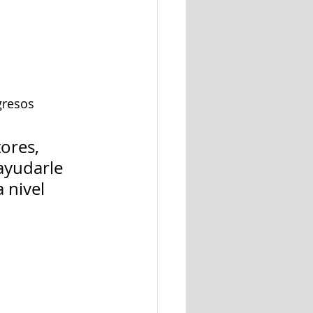
gresos
ores, 
ayudarle 
 nivel 