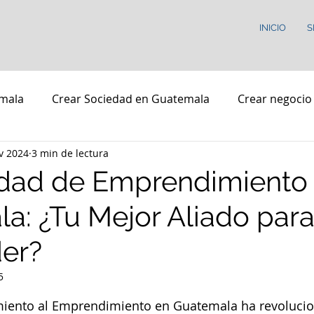
INICIO
S
mala
Crear Sociedad en Guatemala
Crear negocio
v 2024
3 min de lectura
Startups
Asesoria Legal
Registro de Marcas en Gu
dad de Emprendimiento
a: ¿Tu Mejor Aliado par
er?
5
strellas.
imiento al Emprendimiento en Guatemala ha revolucio