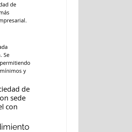
dad de 
 más 
mpresarial.
ada 
. Se 
, permitiendo 
 mínimos y 
ciedad de 
on sede 
el con 
dimiento