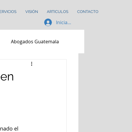
ERVICIOS
VISIÓN
ARTICULOS
CONTACTO
Iniciar sesión
Abogados Guatemala
atemala
 en
a
nado el 