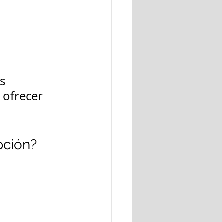
s 
 ofrecer 
 
pción?