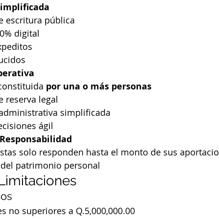
implificada
 escritura pública
0% digital
xpeditos
ucidos
perativa
onstituida 
por una o más personas
 reserva legal
administrativa simplificada
cisiones ágil
 Responsabilidad
istas solo responden hasta el monto de sus aportaci
 del patrimonio personal
 Limitaciones
cos
s no superiores a Q.5,000,000.00