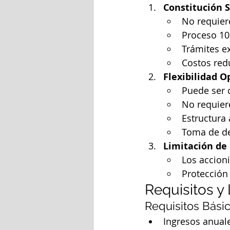
Constitución S
No requiere
Proceso 10
Trámites e
Costos red
Flexibilidad O
Puede ser c
No requiere
Estructura 
Toma de de
Limitación de
Los accion
Protección
Requisitos y
Requisitos Bási
Ingresos anuale