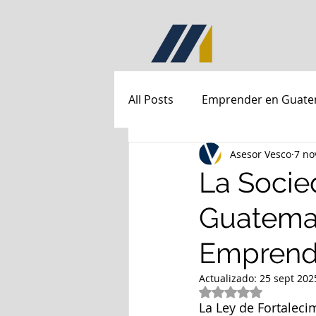
All Posts
Emprender en Guate
Asesor Vesco
7 no
empresas en guatemala
La Socie
Guatemal
Emprend
Actualizado:
25 sept 202
Obtuvo NaN de 5 e
La Ley de Fortalec