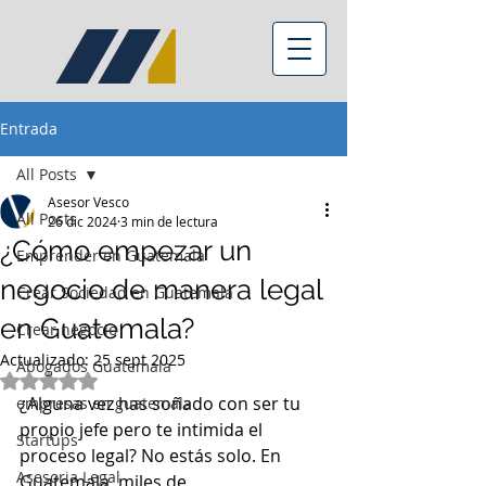
Entrada
All Posts
Asesor Vesco
All Posts
26 dic 2024
3 min de lectura
¿Cómo empezar un
Emprender en Guatemala
negocio de manera legal
Crear Sociedad en Guatemala
en Guatemala?
Crear negocio
Actualizado:
25 sept 2025
Abogados Guatemala
Obtuvo NaN de 5 estrellas.
¿Alguna vez has soñado con ser tu 
empresas en guatemala
propio jefe pero te intimida el 
Startups
proceso legal? No estás solo. En 
Asesoria Legal
Guatemala, miles de 