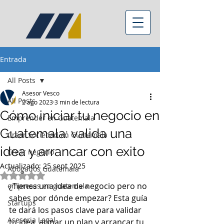
Entrada
All Posts
Asesor Vesco
All Posts
2 ago 2023
3 min de lectura
Cómo iniciar tu negocio en
Emprender en Guatemala
Guatemala: valida una
Crear Sociedad en Guatemala
idea y arrancar con exito
Crear negocio
Actualizado:
25 sept 2025
Abogados Guatemala
Obtuvo NaN de 5 estrellas.
¿Tienes una idea de negocio pero no 
empresas en guatemala
sabes por dónde empezar? Esta guía 
Startups
te dará los pasos clave para validar 
Asesoria Legal
tu idea, armar un plan y arrancar tu 